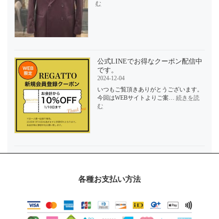
:
む
仕
上
が
り
紹
介
｜
公式LINEでお得なクーポン配信中
REGATTO
です。
2024-12-04
いつもご覧頂きありがとうございます。
今回はWEBサイトよりご案…
続きを読
:
む
公
式
LINE
で
お
得
な
ク
各種お支払い方法
ー
ポ
ン
配
信