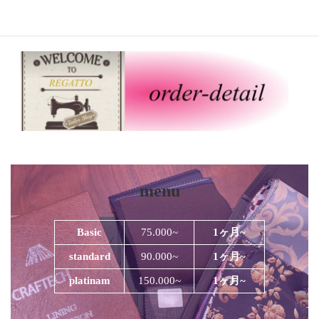
menu
Basic
75.000~
1ヶ月~
standard
90.000~
1ヶ月~
platinam
150.000~
1ヶ月~